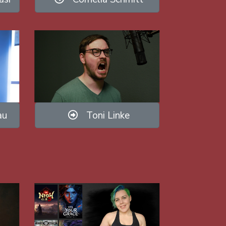
au
Toni Linke