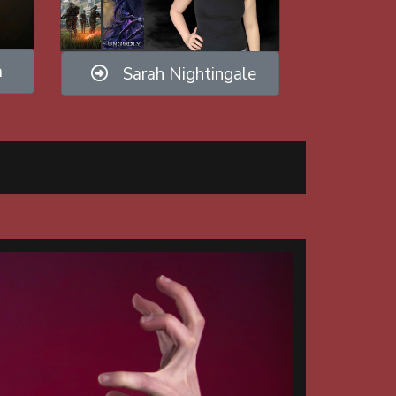
a
Sarah Nightingale