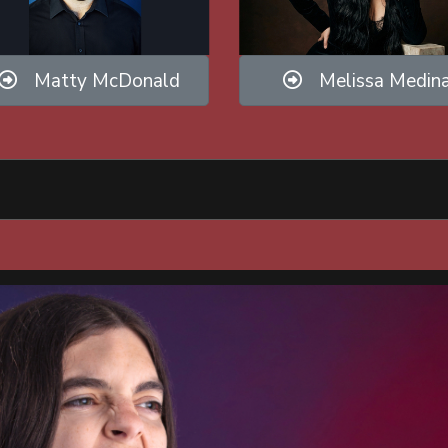
Matty McDonald
Melissa Medin