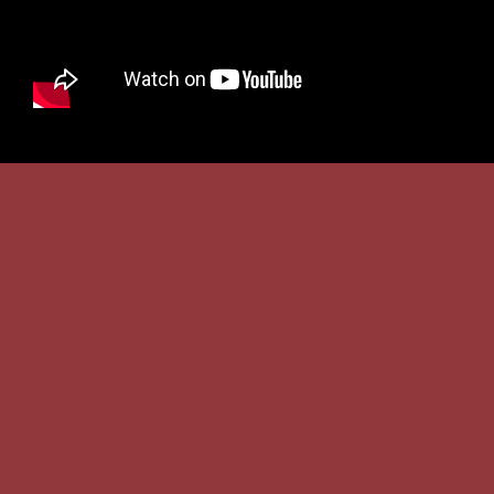
RÉALISTE
RÉSULTATS RÉALISTES
Les cascadeuses et les cascadeurs
vocaux ont la capacité unique de
pouvoir produire des sons irréels.