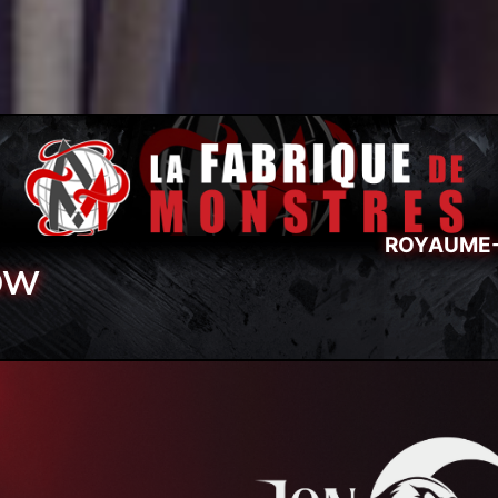
ROYAUME-
OW