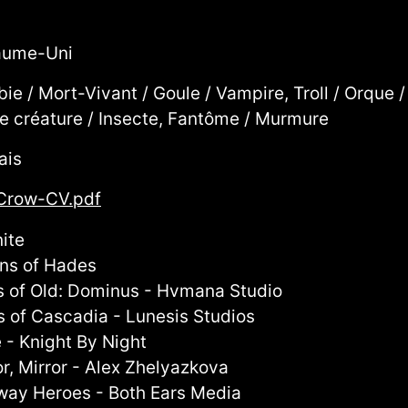
aume-Uni
ie / Mort-Vivant / Goule / Vampire, Troll / Orque /
te créature / Insecte, Fantôme / Murmure
ais
Crow-CV.pdf
nite
s of Hades
s of Old: Dominus - Hvmana Studio
ls of Cascadia - Lunesis Studios
 - Knight By Night
or, Mirror - Alex Zhelyazkova
way Heroes - Both Ears Media