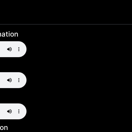
ation
ion