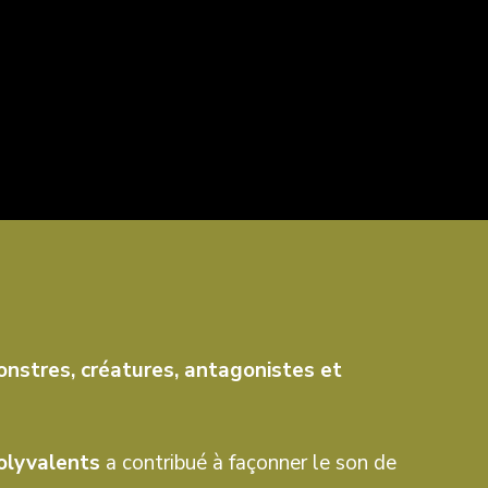
nstres, créatures, antagonistes et
polyvalents
a contribué à façonner le son de