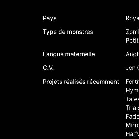
Pays
Roy
Type de monstres
Zomb
Peti
Langue maternelle
Angl
C.V.
Jon 
Projets réalisés récemment
Fort
Hymn
Tale
Tria
Fade
Mirr
Half