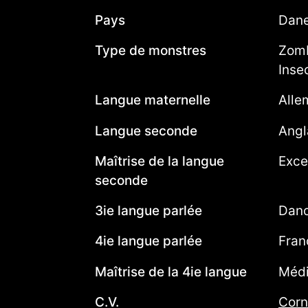
Pays
Dan
Type de monstres
Zomb
Inse
Langue maternelle
Alle
Langue seconde
Angl
Maîtrise de la langue
Exce
seconde
3ie langue parlée
Dano
4ie langue parlée
Fran
Maîtrise de la 4ie langue
Méd
C.V.
Corn