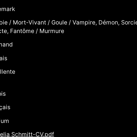
emark
ie / Mort-Vivant / Goule / Vampire, Démon, Sorcier
cte, Fantôme / Murmure
mand
ais
llente
is
çais
ium
elia Schmitt-CV.pdf