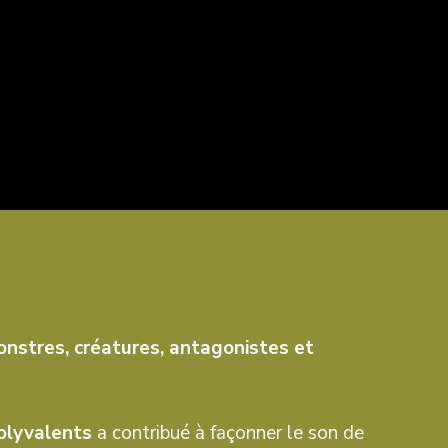
nstres, créatures, antagonistes et
polyvalents
a contribué à façonner le son de